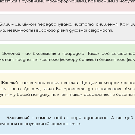
іюється з духовними трансформаціями, пов'язаними з набуття
Білий
– це, цілком передбачувано, чистота, очищення. Крім ц
ла, невинності і високого рівня духовної свідомості.
Зелений
– це близькість з природою. Також цей соковитий
льтат поєднання жовтого (кольору батька) і блакитного (кол
Жовтий
– це символ сонця і світла. Ще цим кольором познач
ння і т. п. До речі, якщо Ви прагнете до фінансового бла
утнім у Вашій мандалу, т. к. він також асоціюється з багатс
Блакитний
– символ неба і води одночасно. А ще цей к
сування на внутрішній гармонії і т. п.