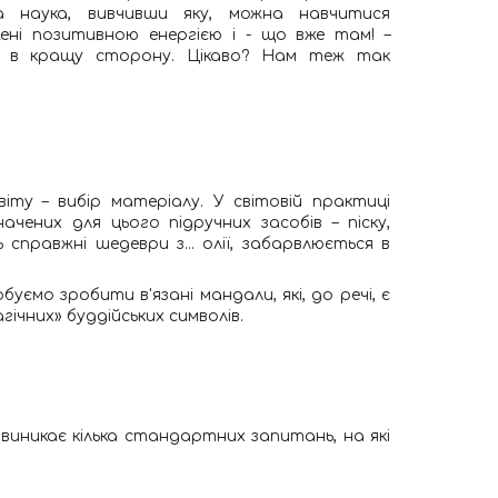
а наука, вивчивши яку, можна навчитися
ені позитивною енергією і - що вже там! –
 в кращу сторону. Цікаво? Нам теж так
ту – вибір матеріалу. У світовій практиці
чених для цього підручних засобів – піску,
ь справжні шедеври з... олії, забарвлюється в
буємо зробити в'язані мандали, які, до речі, є
ічних» буддійських символів.
 виникає кілька стандартних запитань, на які