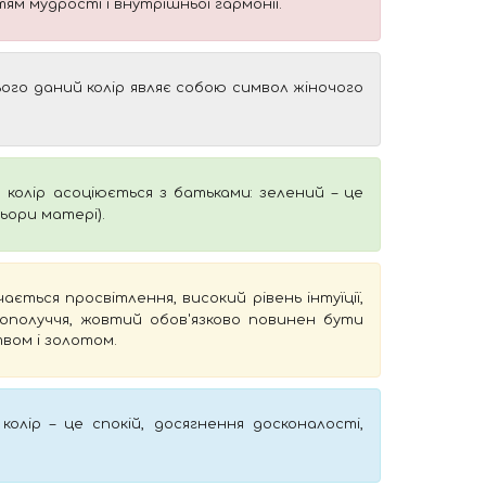
м мудрості і внутрішньої гармонії.
ього даний колір являє собою символ жіночого
 колір асоціюється з батьками: зелений – це
ьори матері).
ається просвітлення, високий рівень інтуїції,
гополуччя, жовтий обов'язково повинен бути
твом і золотом.
олір – це спокій, досягнення досконалості,