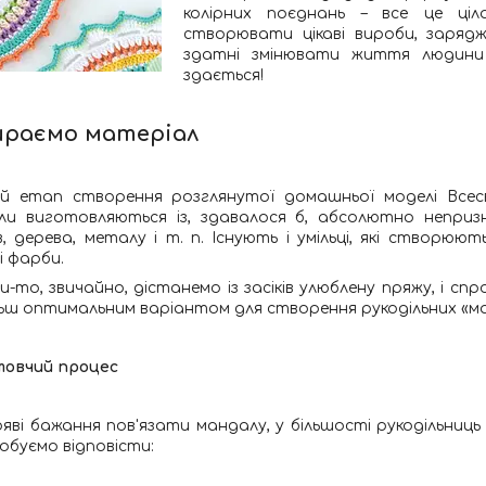
колірних поєднань – все це ціл
створювати цікаві вироби, зарядж
здатні змінювати життя людини
здається!
ираємо матеріал
й етап створення розглянутої домашньої моделі Всесві
и виготовляються із, здавалося б, абсолютно непризна
в, дерева, металу і т. п. Існують і умільці, які створюют
і фарби.
и-то, звичайно, дістанемо із засіків улюблену пряжу, і спро
ьш оптимальним варіантом для створення рукодільних «маг
товчий процес
яві бажання пов'язати мандалу, у більшості рукодільниць
обуємо відповісти: