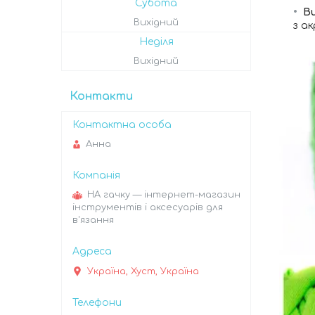
Субота
Ви
Вихідний
з а
Неділя
Вихідний
Контакти
Анна
НА гачку — інтернет-магазин
інструментів і аксесуарів для
в'язання
Україна, Хуст, Україна