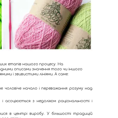
віших етапів нашого процесу. На
адними описами значення того чи іншого
ямими і звивистими лініями. А саме:
не чоловіче начало і переважання розуму над
, і асоціюється з недоліком раціональності і
ися в центрі виробу. У більшості традицій