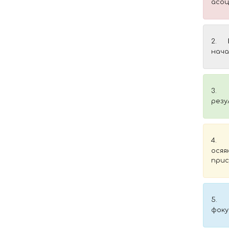
асоц
2.
нача
3.
резу
4.
осяя
прис
5.
фоку