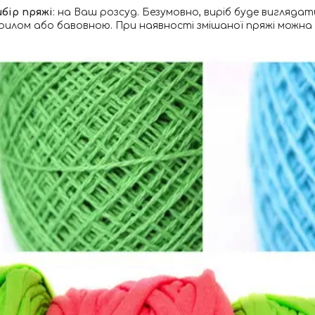
бір пряжі
: на Ваш розсуд. Безумовно, виріб буде вигляд
крилом або бавовною. При наявності змішаної пряжі можна с