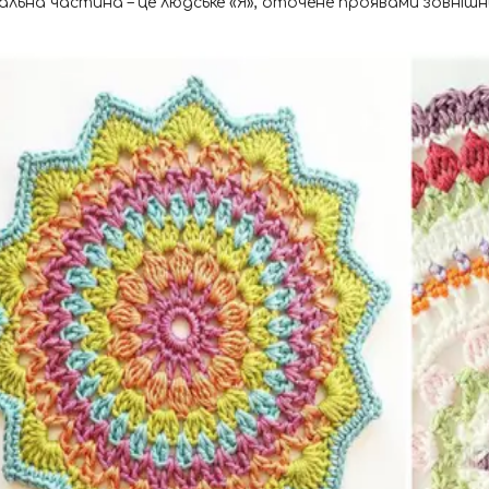
льна частина – це людське «Я», оточене проявами зовнішн