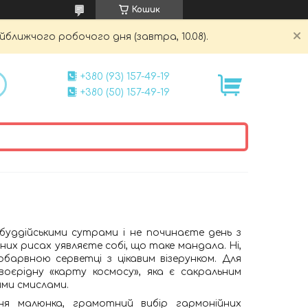
Кошик
йближчого робочого дня (завтра, 10.08).
+380 (93) 157-49-19
+380 (50) 157-49-19
буддійськими сутрами і не починаєте день з
ьних рисах уявляєте собі, що таке мандала. Ні,
барвною серветці з цікавим візерунком. Для
оєрідну «карту космосу», яка є сакральним
ми смислами.
ня малюнка, грамотний вибір гармонійних