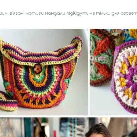
шим, в'язані мотиви мандали підійдуть не тільки для серветок