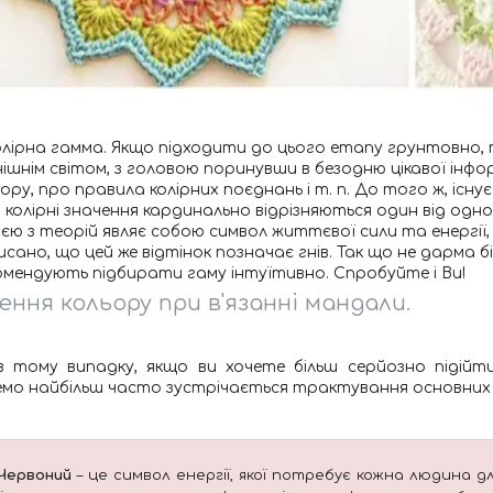
лірна гамма. Якщо підходити до цього етапу грунтовно, 
нішнім світом, з головою поринувши в безодню цікавої інфо
ору, про правила колірних поєднань і т. п. До того ж, існу
х колірні значення кардинально відрізняються один від одно
ією з теорій являє собою символ життєвої сили та енергії, 
исано, що цей же відтінок позначає гнів. Так що не дарма б
омендують підбирати гаму інтуїтивно. Спробуйте і Ви!
ення кольору при в'язанні мандали.
в тому випадку, якщо ви хочете більш серйозно підій
мо найбільш часто зустрічається трактування основних в
Червоний
– це символ енергії, якої потребує кожна людина 