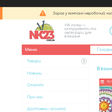
Зараз у компанії неробочий час
НА гачку —
інструменти та
аксесуари для
в'язання
Голов
Товари
В'яза
Новини
19/
Статті
Про нас
Доставка і оплата