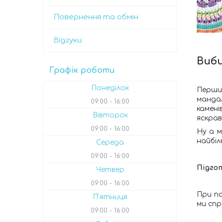
Повернення та обмін
Відгуки
Виб
Графік роботи
Понеділок
Перши
мандал
09:00
16:00
камені
Вівторок
яскрав
09:00
16:00
Ну а м
найбіл
Середа
09:00
16:00
Підго
Четвер
09:00
16:00
При по
Пʼятниця
ми спр
09:00
16:00