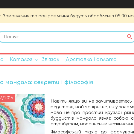
. Замовлення та повідомлення будуть оброблені з 09:00 на
на
Каталог
Зв'язок
Доставка і оплата
на мандала: секрети і філософія
7/2016
Навіть якщо ви не зачитываетесь 
медитації, найімовірніше, ви у загал
мова не про простий круглої різно
буддистів мандала являє собою св
атрибутом, наповненим нескінченни
Філософський підхід до формуван