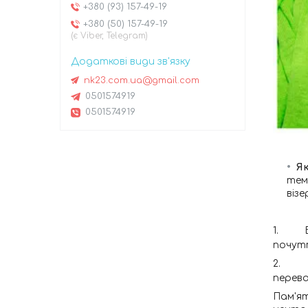
+380 (93) 157-49-19
+380 (50) 157-49-19
(є Viber, Telegram)
nk23.com.ua@gmail.com
0501574919
0501574919
Я
тем
візе
1.
почут
2.
перева
Пам'я