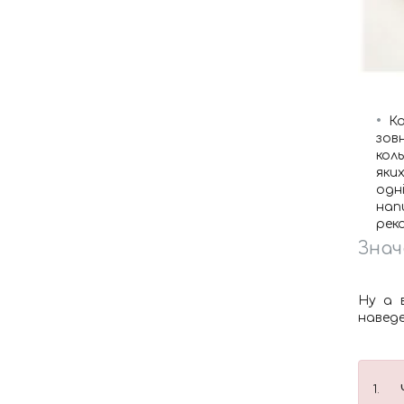
Ко
зов
коль
яки
одн
нап
рек
Знач
Ну а 
наведе
1.