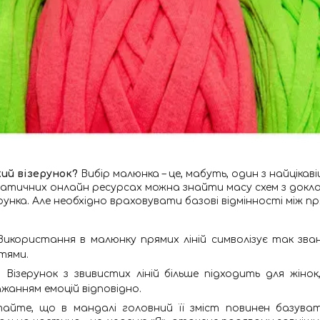
кий візерунок?
Вибір малюнка – це, мабуть, один з найціка
атичних онлайн ресурсах можна знайти масу схем з докл
рунка. Але необхідно враховувати базові відмінності між пр
Використання в малюнку прямих ліній символізує так зва
тями.
Візерунок з звивистих ліній більше підходить для жінок
жанням емоцій відповідно.
тайте, що в мандалі головний її зміст повинен базуват