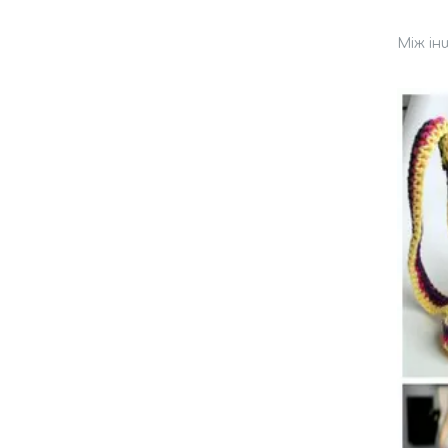
Між ін