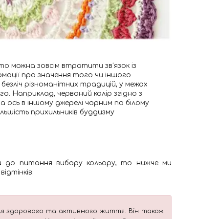
то можна зовсім втратити зв'язок із
рмації про значення того чи іншого
є безліч різноманітних традицій, у межах
го. Наприклад, червоний колір згідно з
а ось в іншому джерелі чорним по білому
ільшість прихильників буддизму
ти до питання вибору кольору, то нижче ми
ідтінків:
для здорового та активного життя. Він також