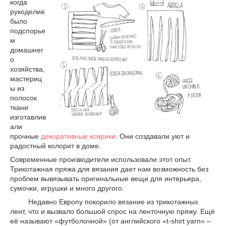
когда
рукоделие
было
подспорье
м
домашнег
о
хозяйства,
мастериц
ы из
полосок
ткани
изготавлив
али
прочные
декоративные коврики
. Они создавали уют и
радостный колорит в доме.
Современные производители использовали этот опыт.
Трикотажная пряжа для вязания дает нам возможность без
проблем вывязывать оригинальные вещи для интерьера,
сумочки, игрушки и много другого.
Недавно Европу покорило вязание из трикотажных
лент, что и вызвало большой спрос на ленточную пряжу. Ещё
её называют «футболочной» (от английского «t-shirt yarn» –