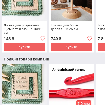
Лінійка для розрахунку
Тримач для бобін
Голк
щільності в'язання 10х10
дерев'яний 25 см
в'яз
см
148
740
7
₴
₴
₴
Купити
Купити
Подібні товари компанії