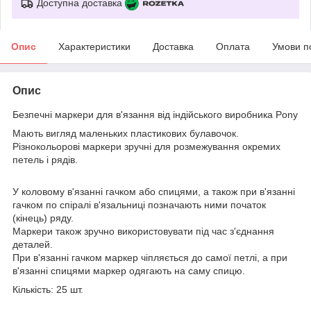
Доступна доставка
Опис
Характеристики
Доставка
Оплата
Умови п
Опис
Безпечні маркери для в'язання від індійського виробника Pony
Мають вигляд маленьких пластикових булавочок.
Різнокольорові маркери зручні для розмежування окремих
петель і рядів.
У коловому в'язанні гачком або спицями, а також при в'язанні
гачком по спіралі в'язальниці позначають ними початок
(кінець) ряду.
Маркери також зручно використовувати під час з'єднання
деталей.
При в'язанні гачком маркер чіпляється до самої петлі, а при
в'язанні спицями маркер одягають на саму спицю.
Кількість: 25 шт.